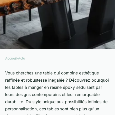
Accueil
›
Actu
ACTU
Table à manger résine époxy :
Vous cherchez une table qui combine esthétique
raffinée et robustesse inégalée ? Découvrez pourquoi
design et durabilité
les tables à manger en résine époxy séduisent par
exceptionnels
leurs designs contemporains et leur remarquable
durabilité. Du style unique aux possibilités infinies de
Thomas
•
1 août 2024
•
5 min de lecture
personnalisation, ces tables sont bien plus qu'un