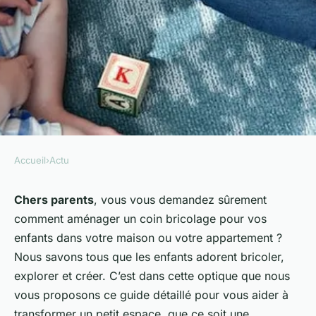
Accueil
›
Actu
ACTU
Comment aménager un coin
Chers parents
, vous vous demandez sûrement
comment aménager un coin bricolage pour vos
bricolage pour enfants dans
enfants dans votre maison ou votre appartement ?
un petit espace ?
Nous savons tous que les enfants adorent bricoler,
explorer et créer. C’est dans cette optique que nous
Thomas
•
5 janvier 2024
•
5 min de lecture
vous proposons ce guide détaillé pour vous aider à
transformer un petit espace, que ce soit une