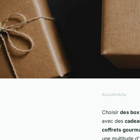
Accueil
›
Actu
ACTU
Des box mensuelles 
Choisir
des box 
avec des
cadea
cadeaux uniques
coffrets gourm
une multitude d