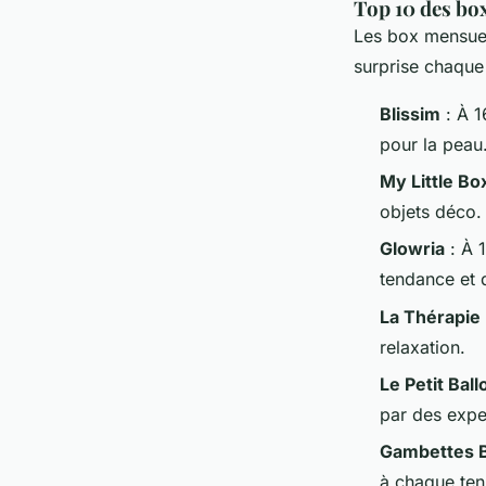
Top 10 des bo
Les box mensuel
surprise chaque
Blissim
: À 1
pour la peau
My Little Bo
objets déco.
Glowria
: À 
tendance et d
La Thérapie
relaxation.
Le Petit Ball
par des expe
Gambettes 
à chaque ten