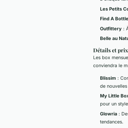
Les Petits 
Find A Bottl
Outfittery
: 
Belle au Nat
Détails et pri
Les box mensuell
conviendra le mi
Blissim
: Con
de nouvelles
My Little Bo
pour un styl
Glowria
: Des
tendances.