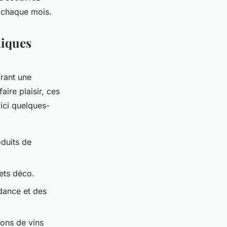
s chaque mois.
niques
rant une
ire plaisir, ces
ici quelques-
duits de
ets déco.
dance et des
ions de vins