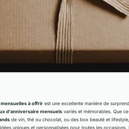
à offrir pour des
mensuelles à offrir
est une excellente manière de surpren
ux d'anniversaire mensuels
variés et mémorables. Que ce 
ands
de vin, thé ou chocolat, ou des box beauté et lifestyle
'idées uniques et personnalisées pour toutes les occasions