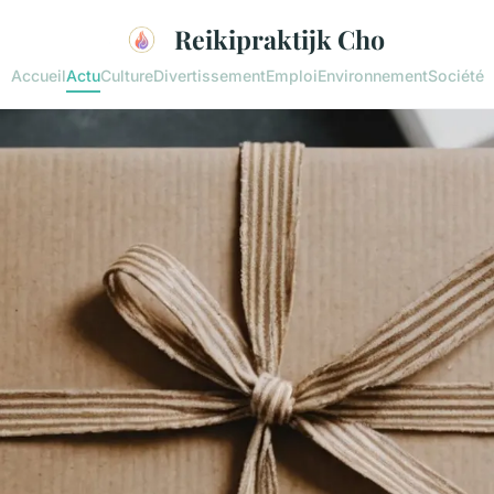
Reikipraktijk Cho
Accueil
Actu
Culture
Divertissement
Emploi
Environnement
Société