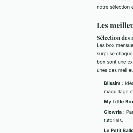
notre sélection 
Thomas
•
14 août 2024
•
6 min de lecture
Les meille
Sélection des 
Les box mensuel
surprise chaque 
box sont une ex
unes des meille
Blissim
: Idé
maquillage e
My Little Bo
Glowria
: Pa
tutoriels.
Le Petit Ball