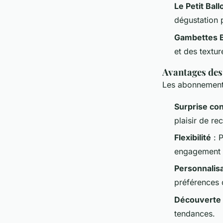
Le Petit Ball
dégustation 
Gambettes 
et des textur
Avantages de
Les abonnements
Surprise co
plaisir de re
Flexibilité
: P
engagement 
Personnalis
préférences d
Découverte
tendances.