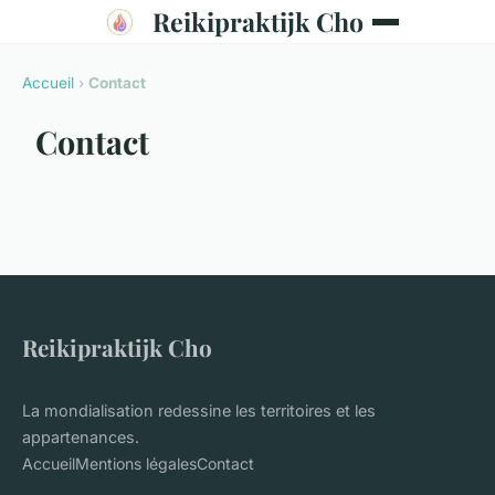
Reikipraktijk Cho
Accueil
›
Contact
Contact
Reikipraktijk Cho
La mondialisation redessine les territoires et les
appartenances.
Accueil
Mentions légales
Contact