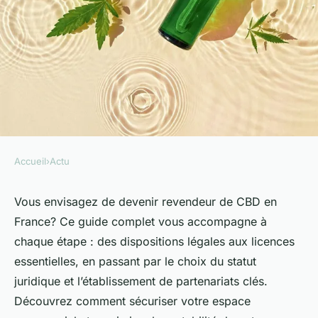
Accueil
›
Actu
ACTU
Devenir revendeur de chanvre
Vous envisagez de devenir revendeur de CBD en
France? Ce guide complet vous accompagne à
en France: guide complet et
chaque étape : des dispositions légales aux licences
astuces
essentielles, en passant par le choix du statut
juridique et l’établissement de partenariats clés.
Thomas
•
10 juillet 2024
•
2 min de lecture
Découvrez comment sécuriser votre espace