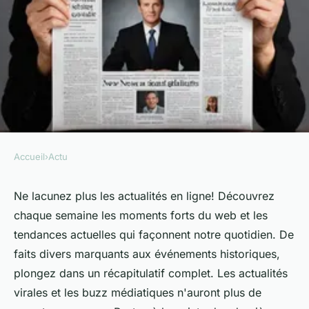
Accueil
›
Actu
ACTU
Actualités sur la toile : ne ratez
Ne lacunez plus les actualités en ligne! Découvrez
chaque semaine les moments forts du web et les
pas les moments forts
tendances actuelles qui façonnent notre quotidien. De
faits divers marquants aux événements historiques,
Thomas
•
24 juillet 2024
•
6 min de lecture
plongez dans un récapitulatif complet. Les actualités
virales et les buzz médiatiques n'auront plus de