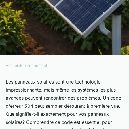
Accueil
›
Environnement
ENVIRONNEMENT
Comprendre le code d'erreur
Les panneaux solaires sont une technologie
impressionnante, mais même les systèmes les plus
504 de votre panneau solaire
avancés peuvent rencontrer des problèmes. Un code
d'erreur 504 peut sembler déroutant à première vue.
Simon
•
15 août 2024
•
3 min de lecture
Que signifie-t-il exactement pour vos panneaux
solaires? Comprendre ce code est essentiel pour