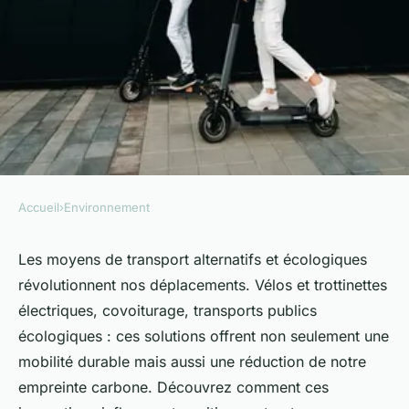
Accueil
›
Environnement
ENVIRONNEMENT
Découvrir les moyens de
Les moyens de transport alternatifs et écologiques
révolutionnent nos déplacements. Vélos et trottinettes
transports alternatifs et
électriques, covoiturage, transports publics
écologiques
écologiques : ces solutions offrent non seulement une
mobilité durable mais aussi une réduction de notre
Simon
•
10 juillet 2024
•
3 min de lecture
empreinte carbone. Découvrez comment ces