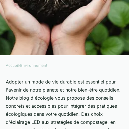
Accueil
›
Environnement
ENVIRONNEMENT
Adoptez un mode de vie
Adopter un mode de vie durable est essentiel pour
l'avenir de notre planète et notre bien-être quotidien.
durable avec blog écologie
Notre blog d'écologie vous propose des conseils
concrets et accessibles pour intégrer des pratiques
Simon
•
5 août 2024
•
4 min de lecture
écologiques dans votre quotidien. Des choix
d'éclairage LED aux stratégies de compostage, en