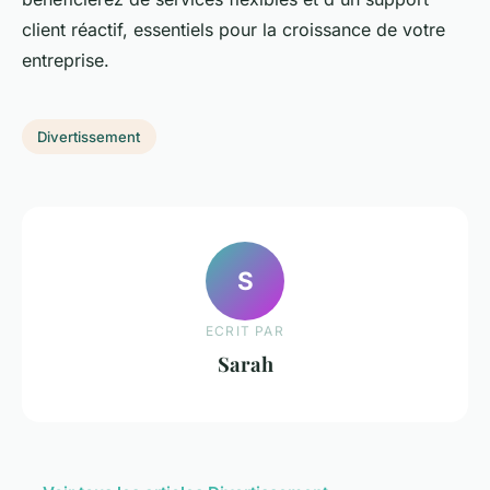
client réactif, essentiels pour la croissance de votre
entreprise.
Divertissement
S
ECRIT PAR
Sarah