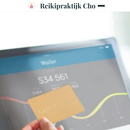
Reikipraktijk Cho