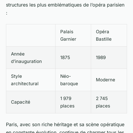
structures les plus emblématiques de l’opéra parisien
:
Palais
Opéra
Garnier
Bastille
Année
1875
1989
d’inauguration
Style
Néo-
Moderne
architectural
baroque
1 979
2 745
Capacité
places
places
Paris, avec son riche héritage et sa scène opératique
en constante évolution, continue de charmer tous les