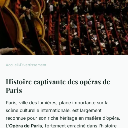
Accueil
›
Divertissement
DIVERTISSEMENT
Histoire captivante des opéras de
Opéras de Paris : entre
Paris
histoire, architecture et magie
des spectacles
Paris, ville des lumières, place importante sur la
scène culturelle internationale, est largement
Sarah
•
27 décembre 2023
•
7 min de lecture
reconnue pour son riche héritage en matière d’opéra.
L’
Opéra de Paris
, fortement enraciné dans l’histoire