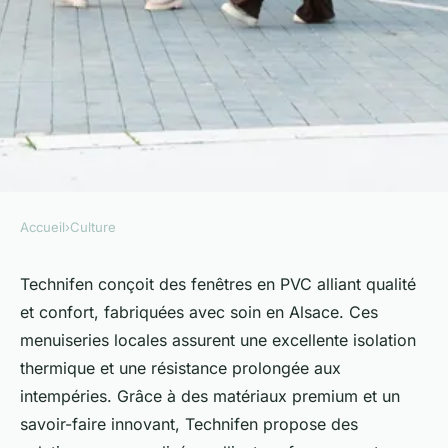
Accueil
›
Culture
CULTURE
Technifen : fenêtres en pvc
Technifen conçoit des fenêtres en PVC alliant qualité
et confort, fabriquées avec soin en Alsace. Ces
alliant qualité et confort
menuiseries locales assurent une excellente isolation
thermique et une résistance prolongée aux
Noémie
•
17 octobre 2025
•
5 min de lecture
intempéries. Grâce à des matériaux premium et un
savoir-faire innovant, Technifen propose des